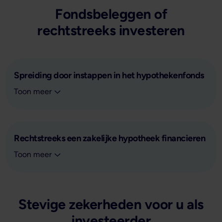
Fondsbeleggen of
rechtstreeks investeren
Spreiding door instappen in het hypothekenfonds
Spreiding door instappen in het hypothekenfonds:
Toon meer
Rechtstreeks een zakelijke hypotheek financieren
Rechtstreeks een zakelijke hypotheek financieren:
Toon meer
Stevige zekerheden voor u als
investeerder