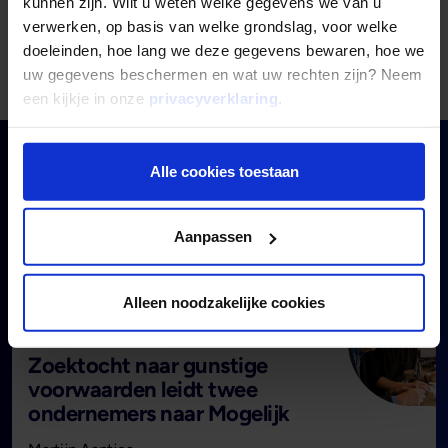
kunnen zijn. Wilt u weten welke gegevens we van u
verwerken, op basis van welke grondslag, voor welke
Infosessies
Afspraak maken
doeleinden, hoe lang we deze gegevens bewaren, hoe we
uw gegevens beschermen en wat uw rechten zijn? Neem
een kijkje in onze
privacyverklaring
.
Alle cookies toestaan
Ervaringen van onze
investeerders
Aanpassen
Alleen noodzakelijke cookies
Investeerder
Zoektocht naar gunstige
voorwaarden leidt twee
ondernemers naar Mogelijk
- Lees de hele e