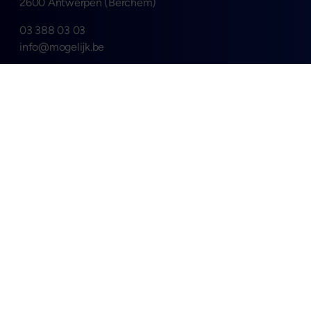
2600 Antwerpen (Berchem)
03 388 03 03
info@mogelijk.be
8.4
/10
Disclaimer
Privacyverklaring
Cookieverklaring
Voorwaarden
Vergunningen
Sitemap
© 2026 Mogelijk