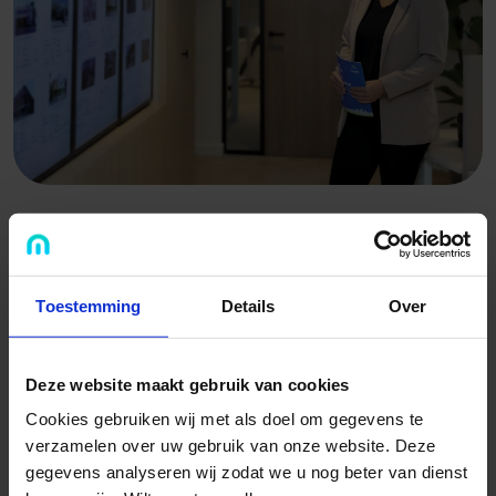
Kom naar een van onze
infosessies
Toestemming
Details
Over
U bent van harte welkom bij Mogelijk op kantoor in
Berchem voor een infosessie. U kunt kennismaken met
Mogelijk en krijgt uitleg over de verschillende
Deze website maakt gebruik van cookies
mogelijkheden om uw vermogen op te bouwen. Liever
Cookies gebruiken wij met als doel om gegevens te
een persoonlijk gesprek? Plan dan eenvoudig een
verzamelen over uw gebruik van onze website. Deze
afspraak in via onze afspraakplanner.
gegevens analyseren wij zodat we u nog beter van dienst