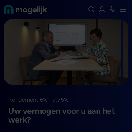
Zoek op de hele we
Inloggen
Bekijk t
Naar de homepage van
Men
Rendement 6% - 7,75%
Uw vermogen voor u aan het
werk?