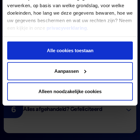
verwerken, op basis van welke grondslag, voor welke
3
Persoonlijk gesprek en offerte
doeleinden, hoe lang we deze gegevens bewaren, hoe we
uw gegevens beschermen en wat uw rechten zijn? Neem
een kijkje in onze
privacyverklaring
.
4
Uw pand wordt aangeboden aan ons
Alle cookies toestaan
netwerk
Aanpassen
5
Wij gaan u daadwerkelijk financieren
Alleen noodzakelijke cookies
6
Alles afgehandeld? Gefeliciteerd