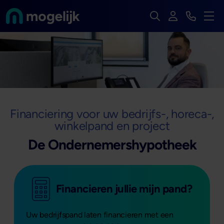
Zoek op de hele we
Inloggen
Bekijk t
Naar de homepage van
Men
Financiering voor uw bedrijfs-, horeca-,
winkelpand en project
De Ondernemershypotheek
Financieren jullie mijn pand?
Uw bedrijfspand laten financieren met een