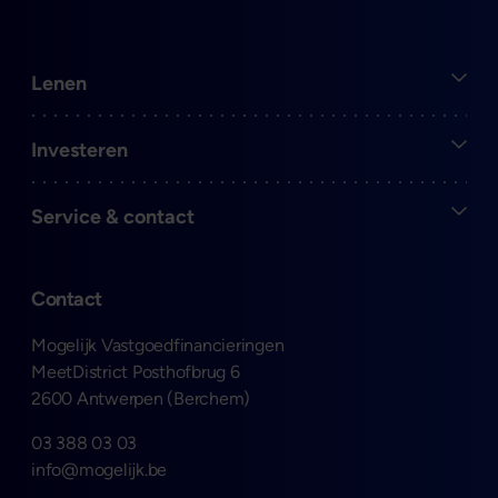
Open
Lenen
Open
Investeren
Open
Service & contact
Contact
Mogelijk Vastgoedfinancieringen
MeetDistrict Posthofbrug 6
2600 Antwerpen (Berchem)
03 388 03 03
info@mogelijk.be