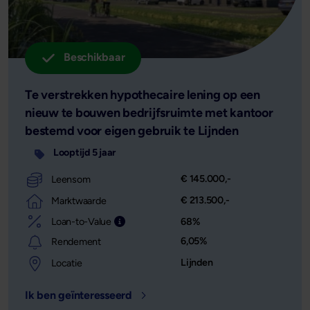
Beschikbaar
Te verstrekken hypothecaire lening op een
nieuw te bouwen bedrijfsruimte met kantoor
bestemd voor eigen gebruik te Lijnden
Looptijd 5 jaar
€ 145.000,-
Leensom
€ 213.500,-
Marktwaarde
Loan-to-Value
68%
Leensom afgezet tegen de waarde van het o
6,05%
Rendement
Lijnden
Locatie
Ik ben geïnteresseerd
- Locatie: Lijnden - Leensom: € 145