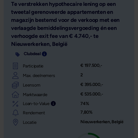
Te verstrekken hypothecaire lening op een
tweetal gerenoveerde appartementen en
magazijn bestemd voor de verkoop met een
verlaagde bemiddelingsvergoeding én een
verhoogde exit fee van € 4.740,- te
Nieuwerkerken, België
Clubdeal
Investering opgedeeld in meerdere delen met 
€ 197.500,-
Participatie
2
Max. deelnemers
€ 395.000,-
Leensom
€ 535.000,-
Marktwaarde
Loan-to-Value
74%
Leensom afgezet tegen de waarde van het o
7,80%
Rendement
Nieuwerkerken, België
Locatie