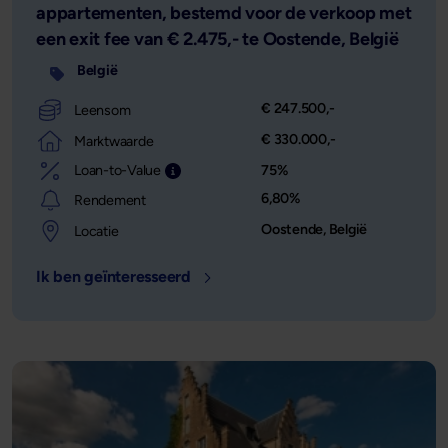
appartementen, bestemd voor de verkoop met
een exit fee van € 2.475,- te Oostende, België
België
€ 247.500,-
Leensom
€ 330.000,-
Marktwaarde
Loan-to-Value
75%
Leensom afgezet tegen de waarde van het o
6,80%
Rendement
Oostende, België
Locatie
Ik ben geïnteresseerd
- Locatie: Oostende, België - Leens