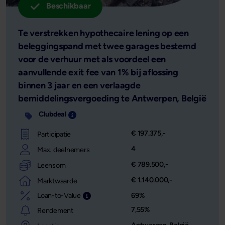
Beschikbaar
Te verstrekken hypothecaire lening op een
beleggingspand met twee garages bestemd
voor de verhuur met als voordeel een
aanvullende exit fee van 1% bij aflossing
binnen 3 jaar en een verlaagde
bemiddelingsvergoeding te Antwerpen, België
Clubdeal
Investering opgedeeld in meerdere delen met 
€ 197.375,-
Participatie
4
Max. deelnemers
€ 789.500,-
Leensom
€ 1.140.000,-
Marktwaarde
Loan-to-Value
69%
Leensom afgezet tegen de waarde van het o
7,55%
Rendement