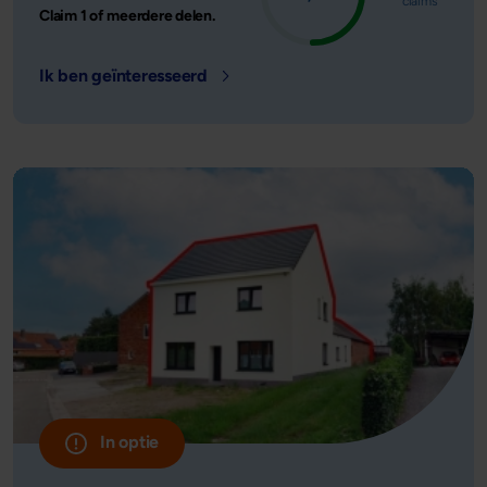
claims
Claim 1 of meerdere delen.
Ik ben geïnteresseerd
- Locatie: Alken, België - Leensom: 
In optie