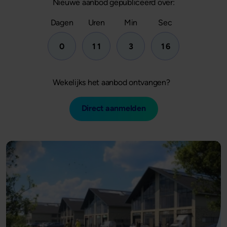
Nieuwe aanbod gepubliceerd over:
Dagen
Uren
Min
Sec
3
0
1
1
3
1
4
Wekelijks het aanbod ontvangen?
Direct aanmelden