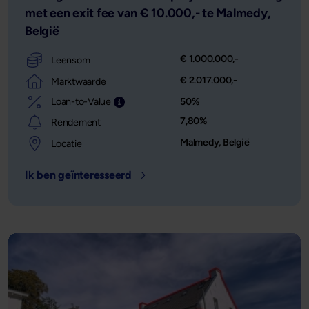
met een exit fee van € 10.000,- te Malmedy,
België
€ 1.000.000,-
Leensom
€ 2.017.000,-
Marktwaarde
Loan-to-Value
50%
Leensom afgezet tegen de waarde van het o
7,80%
Rendement
Malmedy, België
Locatie
Ik ben geïnteresseerd
- Locatie: Malmedy, België - Leens