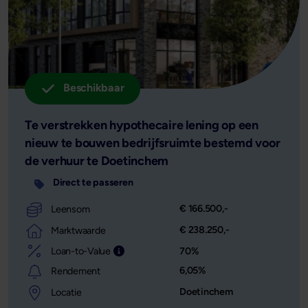
Beschikbaar
Te verstrekken hypothecaire lening op een
nieuw te bouwen bedrijfsruimte bestemd voor
de verhuur te Doetinchem
Direct te passeren
€ 166.500,-
Leensom
€ 238.250,-
Marktwaarde
Loan-to-Value
70%
Leensom afgezet tegen de waarde van het o
6,05%
Rendement
Doetinchem
Locatie