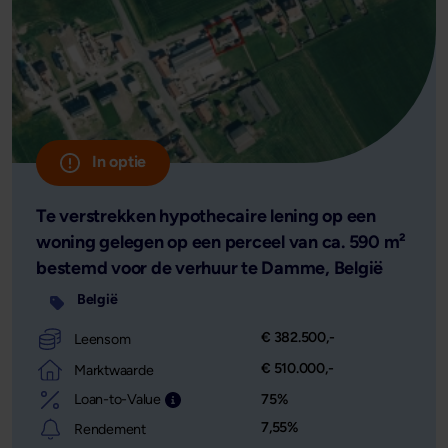
In optie
Te verstrekken hypothecaire lening op een
woning gelegen op een perceel van ca. 590 m²
bestemd voor de verhuur te Damme, België
België
€ 382.500,-
Leensom
€ 510.000,-
Marktwaarde
Loan-to-Value
75%
Leensom afgezet tegen de waarde van het o
7,55%
Rendement