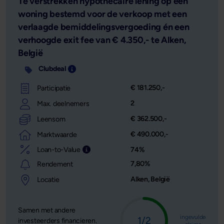
Te verstrekken hypothecaire lening op een
woning bestemd voor de verkoop met een
verlaagde bemiddelingsvergoeding én een
verhoogde exit fee van € 4.350,- te Alken,
België
Clubdeal
Investering opgedeeld in meerdere delen met 
€ 181.250,-
Participatie
2
Max. deelnemers
€ 362.500,-
Leensom
€ 490.000,-
Marktwaarde
Loan-to-Value
74%
Leensom afgezet tegen de waarde van het o
7,80%
Rendement
Alken, België
Locatie
Samen met andere
ingevulde
1/2
investeerders financieren.