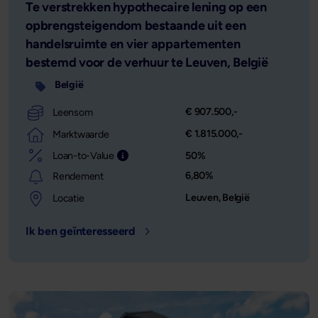
Te verstrekken hypothecaire lening op een
opbrengsteigendom bestaande uit een
handelsruimte en vier appartementen
bestemd voor de verhuur te Leuven, België
België
€ 907.500,-
Leensom
€ 1.815.000,-
Marktwaarde
Loan-to-Value
50%
Leensom afgezet tegen de waarde van het o
6,80%
Rendement
Leuven, België
Locatie
Ik ben geïnteresseerd
- Locatie: Leuven, België - Leensom