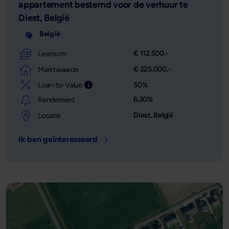
appartement bestemd voor de verhuur te
Diest, België
België
€ 112.500,-
Leensom
€ 225.000,-
Marktwaarde
Loan-to-Value
50%
Leensom afgezet tegen de waarde van het o
6,30%
Rendement
Diest, België
Locatie
Ik ben geïnteresseerd
- Locatie: Diest, België - Leensom: €