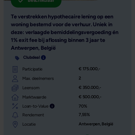
Beschikbaar
Te verstrekken hypothecaire lening op een
woning bestemd voor de verhuur. Uniek in
deze: verlaagde bemiddelingsvergoeding én
1% exit fee bij aflossing binnen 3 jaar te
Antwerpen, België
Clubdeal
Investering opgedeeld in meerdere delen met 
€ 175.000,-
Participatie
2
Max. deelnemers
€ 350.000,-
Leensom
€ 500.000,-
Marktwaarde
Loan-to-Value
70%
Leensom afgezet tegen de waarde van het o
7,55%
Rendement
Antwerpen, België
Locatie