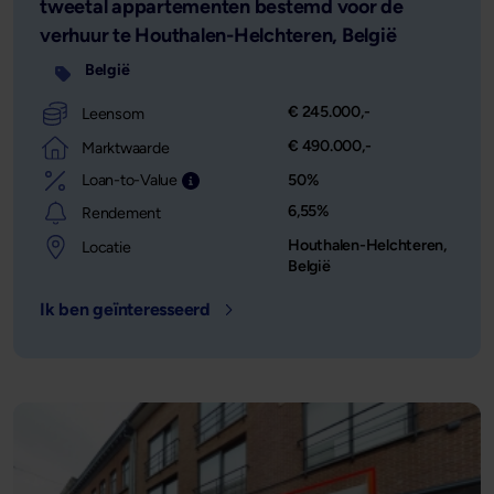
tweetal appartementen bestemd voor de
verhuur te Houthalen-Helchteren, België
België
€ 245.000,-
Leensom
€ 490.000,-
Marktwaarde
Loan-to-Value
50%
Leensom afgezet tegen de waarde van het o
6,55%
Rendement
Houthalen-Helchteren,
Locatie
België
Ik ben geïnteresseerd
- Locatie: Houthalen-Helchteren, B