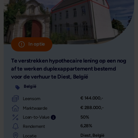
In optie
Te verstrekken hypothecaire lening op een nog
af te werken duplexappartement bestemd
voor de verhuur te Diest, België
België
€ 144.000,-
Leensom
€ 288.000,-
Marktwaarde
Loan-to-Value
50%
Leensom afgezet tegen de waarde van het o
6,28%
Rendement
Diest, België
Locatie