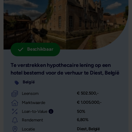
Beschikbaar
Te verstrekken hypothecaire lening op een
hotel bestemd voor de verhuur te Diest, België
België
€ 502.500,-
Leensom
€ 1.005.000,-
Marktwaarde
Loan-to-Value
50%
Leensom afgezet tegen de waarde van het o
6,80%
Rendement
Diest, België
Locatie