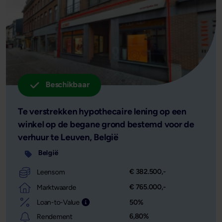
Beschikbaar
Te verstrekken hypothecaire lening op een
winkel op de begane grond bestemd voor de
verhuur te Leuven, België
België
€ 382.500,-
Leensom
€ 765.000,-
Marktwaarde
Loan-to-Value
50%
Leensom afgezet tegen de waarde van het o
6,80%
Rendement