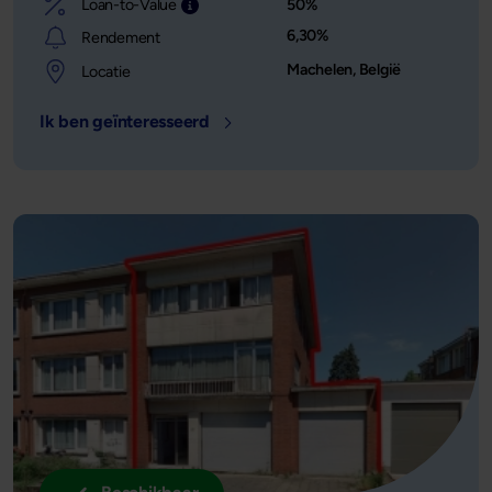
Loan-to-Value
50%
Leensom afgezet tegen de waarde van het o
6,30%
Rendement
Machelen, België
Locatie
Ik ben geïnteresseerd
- Locatie: Machelen, België - Leens