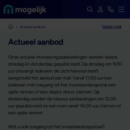
Zoek op de hele we
Inloggen
Bekijk t
Naar de homepage van
Men
Lees voor
Naar de homepage van Mogelijk
Actueel aanbod
Actueel aanbod
Onze actuele investeringsaanbiedingen worden iedere
dinsdag én donderdag gepubliceerd. Op dinsdag om 9.00
uur ontvangt iedereen die zich hiervoor heeft
aangemeld het aanbod per mail. Vanaf 11.00 uur kan
iedereen met toegang tot het investeerdersportal een
optie nemen of een object direct claimen. Op
donderdag worden de nieuwe aanbiedingen om 12.00
uur gepubliceerd en kan men vanaf 14.00 uur claimen of
een optie nemen.
Wilt u ook toegang tot het investeerdersportaal?