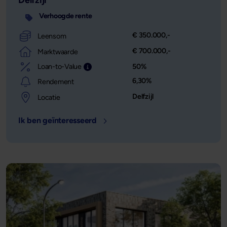
Delfzijl
Verhoogde rente
€ 350.000,-
Leensom
€ 700.000,-
Marktwaarde
Loan-to-Value
50%
Leensom afgezet tegen de waarde van het o
6,30%
Rendement
Delfzijl
Locatie
Ik ben geïnteresseerd
- Locatie: Delfzijl - Leensom: € 350