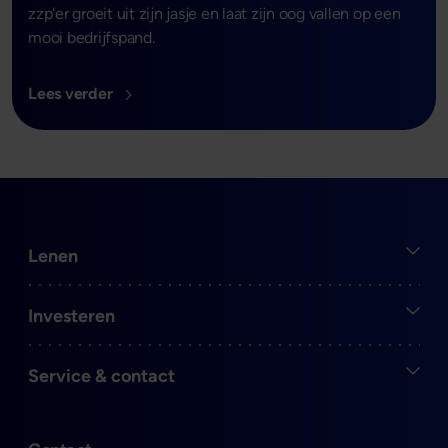
zzp'er groeit uit zijn jasje en laat zijn oog vallen op een
mooi bedrijfspand.
Lees verder
Open
Lenen
Open
Investeren
Open
Service & contact