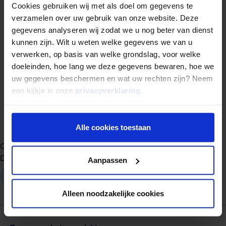
Cookies gebruiken wij met als doel om gegevens te
Friskes besluit: “Het is knap hoe de mensen van Mogelijk dit
verzamelen over uw gebruik van onze website. Deze
gat in de markt hebben gevonden en er een sterk bedrijf rond
gegevens analyseren wij zodat we u nog beter van dienst
hebben uitgebouwd. Er zit veel kapitaal in de markt en
kunnen zijn. Wilt u weten welke gegevens we van u
investeerders bekijken wekelijks het nieuwe aanbod. Vaak
verwerken, op basis van welke grondslag, voor welke
wordt dat meteen opgenomen. Wat mij betreft mag het
doeleinden, hoe lang we deze gegevens bewaren, hoe we
aanbod dus gerust verder groeien, uiteraard met dezelfde
uw gegevens beschermen en wat uw rechten zijn? Neem
kwaliteit. Geïnteresseerde investeerders zijn er genoeg.”
een kijkje in onze
privacyverklaring
.
“Je kunt zorgeloos investeren en dat is veel waard”
Alle cookies toestaan
Gepubliceerd op
23 maart 2026
Deel dit artikel:
Aanpassen
Deel op LinkedIn
Deel via Whatsapp
Deel via email
Alleen noodzakelijke cookies