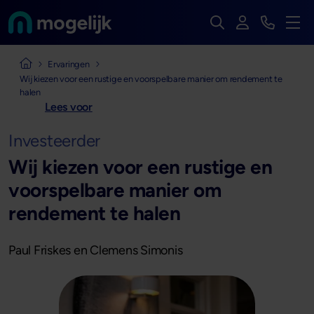
Zoek op de hele we
Inloggen
Bekijk t
Naar de homepage van
Men
Naar de homepage van Mogelijk
Ervaringen
Wij kiezen voor een rustige en voorspelbare manier om rendement te
halen
Lees voor
Investeerder
Wij kiezen voor een rustige en
voorspelbare manier om
rendement te halen
Paul Friskes en Clemens Simonis