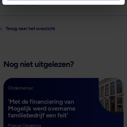
Terug naar het overzicht
Nog niet uitgelezen?
Ondernemer
'Met de financiering van
Mogelijk werd overname
familiebedrijf een feit'
- Lees verder
Marcel Ongering