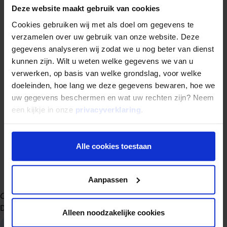
Het pand dat hij wilde laten financieren kostte begin 2015 €
Deze website maakt gebruik van cookies
350.000,-. “Hiervan moesten we 30% zelf inbrengen. Dat
Cookies gebruiken wij met als doel om gegevens te
was geen probleem. We hadden daarnaast ook nog middelen
verzamelen over uw gebruik van onze website. Deze
om het pand van binnen aan te passen aan onze specifieke
gegevens analyseren wij zodat we u nog beter van dienst
wensen”. Dit bood Mogelijk voldoende basis om een
kunnen zijn. Wilt u weten welke gegevens we van u
investeerder te vinden voor de financiering. “Binnen een
verwerken, op basis van welke grondslag, voor welke
week was het geregeld”, aldus een verraste Zeegers.
doeleinden, hoe lang we deze gegevens bewaren, hoe we
uw gegevens beschermen en wat uw rechten zijn? Neem
“Ik was daarover verbaasd en ook blij verrast. We hebben zo
een kijkje in onze
privacyverklaring
.
lang moeten strijden om de financiering bij de bank rond te
krijgen. Ik stond versteld toen de bank zich definitief
terugtrok. En ik was echt verbaasd toen het via Mogelijk
Alle cookies toestaan
binnen een mum van tijd wél geregeld kon worden. En is was
en ben natuurlijk blij!
Aanpassen
Gepubliceerd op
14 februari 2025
Deel dit artikel:
Alleen noodzakelijke cookies
Deel op LinkedIn
Deel via Whatsapp
Deel via email