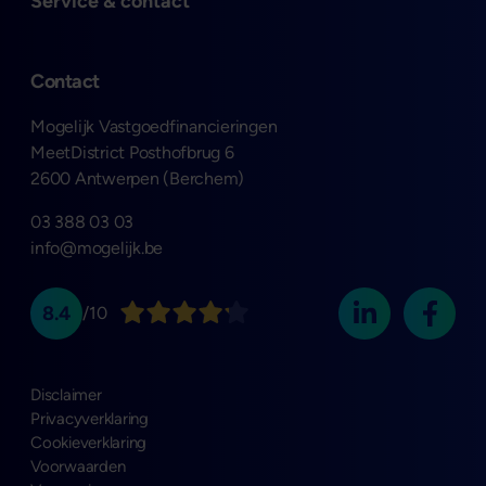
Open
Service & contact
Contact
Mogelijk Vastgoedfinancieringen
MeetDistrict Posthofbrug 6
2600 Antwerpen (Berchem)
03 388 03 03
info@mogelijk.be
8.4
/10
Disclaimer
Privacyverklaring
Cookieverklaring
Voorwaarden