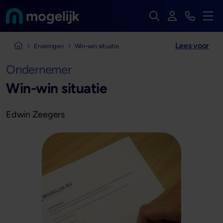
Zoek op de hele we
Inloggen
Bekijk t
Naar de homepage van
Men
Lees voor
Naar de homepage van Mogelijk
Ervaringen
Win-win situatie
Ondernemer
Win-win situatie
Edwin Zeegers