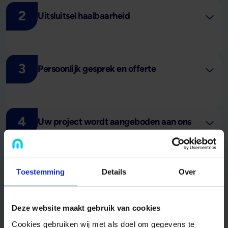
2
Uitsluitsel haalbaarheid
3
Persoonlijk gesprek en offerte
4
Uw project wordt aangeboden aan ons
netwerk
5
Toestemming
Details
Over
Wij gaan u daadwerkelijk financieren
Deze website maakt gebruik van cookies
Cookies gebruiken wij met als doel om gegevens te
6
Alles afgehandeld? Gefeliciteerd