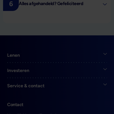
6
Alles afgehandeld? Gefeliciteerd
Open
Lenen
Open
Investeren
Open
Service & contact
Contact