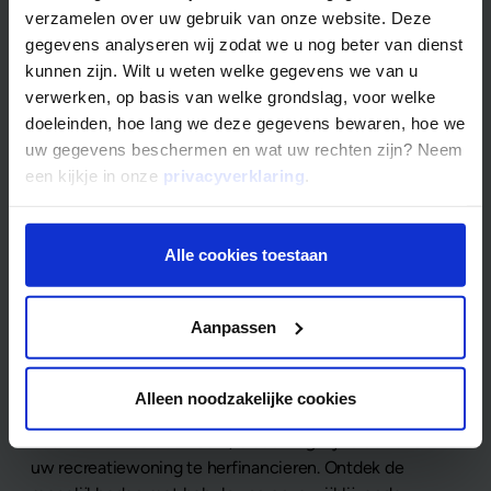
verzamelen over uw gebruik van onze website. Deze
gegevens analyseren wij zodat we u nog beter van dienst
kunnen zijn. Wilt u weten welke gegevens we van u
verwerken, op basis van welke grondslag, voor welke
doeleinden, hoe lang we deze gegevens bewaren, hoe we
Goed om te weten over de
uw gegevens beschermen en wat uw rechten zijn? Neem
een kijkje in onze
privacyverklaring
.
recreatiewoning hypotheek
van Mogelijk
Alle cookies toestaan
Hypotheek recreatiewoning overzetten
Aanpassen
Zet eenvoudig uw huidige hypotheek voor uw
recreatiewoning over bij Mogelijk. Als de financiering
Alleen noodzakelijke cookies
van uw huidige hypotheek binnenkort afloopt of als u
betere voorwaarden zoekt, biedt Mogelijk u de kans om
uw recreatiewoning te herfinancieren. Ontdek de