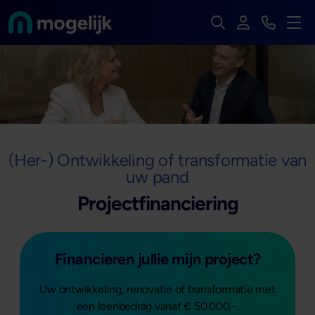
Zoek op de hele we
Inloggen
Bekijk t
Naar de homepage van
Men
(Her-) Ontwikkeling of transformatie van
uw pand
Projectfinanciering
Financieren jullie mijn project?
Uw ontwikkeling, renovatie of transformatie met
een leenbedrag vanaf € 50.000,-.