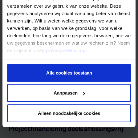
projectfinanciering van
verzamelen over uw gebruik van onze website. Deze
gegevens analyseren wij zodat we u nog beter van dienst
Mogelijk
kunnen zijn. Wilt u weten welke gegevens we van u
verwerken, op basis van welke grondslag, voor welke
doeleinden, hoe lang we deze gegevens bewaren, hoe we
Projectfinanciering overzetten
uw gegevens beschermen en wat uw rechten zijn? Neem
een kijkje in onze
privacyverklaring
.
Bij Mogelijk kunt u eenvoudig de financiering voor uw
project overzetten. Of u nu een nieuwe financiering
nodig heeft voor uw huidige project of op zoek bent naar
Alle cookies toestaan
betere voorwaarden, bij Mogelijk bent u aan het juiste
adres. Ontdek de mogelijkheden met onze vrijblijvende
quickscan en binnen twee werkdagen ontvangt u
Aanpassen
informatie over het haalbare leenbedrag voor uw
project.
Alleen noodzakelijke cookies
Projectfinanciering deels aflossingsvrij