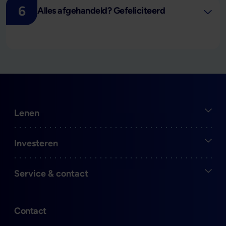
6
Alles afgehandeld? Gefeliciteerd
Open
Lenen
Open
Investeren
Open
Service & contact
Contact